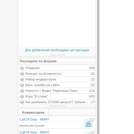
Для добавления необходима авторизация
Последнее на форуме
Общение
(40)
Конкурс на Активность!
(2)
Набор модераторов
(2)
Баги, ошибки на сайте
(2)
Новости + Видео "Наркоман Павл...
(13)
Игра "В слова"
(40)
Как разбанить STEAM аккаунт? Забани...
(7)
Комментарии
Call Of Duty - MW4?
впркеопаи рнеккп
Call Of Duty - MW4?