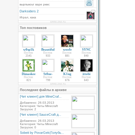
вырпыкоьт варе ркмс
Darksiders 2
Играл, кака
Топ постовиков
w0sp1k
Beautiful
woofe
SYNC
Постов:
Постов:
Постов:
Постов:
2545
933
881
840
Dimaskee
St0ne-
K1ng
ittobi
Постов:
Постов:
Постов:
Постов:
821
799
676
643
Последние файлы в архиве
[Чит клиент] для MineCraf...
Добавлено: 26.03.2013
Категория: Читы Minecraft
Загрузок: 2
[Чит клиент] SauceCraft д...
Добавлено: 26.03.2013
Категория: Читы Minecraft
Загрузок: 0
Sobeit by PovarGek(Голубь...