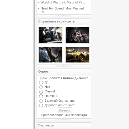
World of Warcraft: Mists of Pa...
Need For Speed: Most Wanted
20...
Случайные скриншоты
Опрос
Вам нравится новый дизайн?
Да
Нет
Очень!
Не очень
Зеленый был лучше
Дорабатывайте этот!
Проголосовало:
357
человек(а)
Партнёры