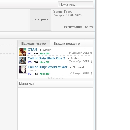
Группа:
Гость
Сегодня:
07.08.2026
Регистрация
|
Войти
Выходят скоро
Вышли недавно
GTA 5
Action
(4 декабря 2012 г.)
PC
PS3
Xbox 360
Call of Duty Black Ops 2
Action
(04 ноября 2012 г.)
PC
PS3
Xbox 360
Call of Duty: World at War
Survival
horror
(13 марта 2013 г.)
PC
PS3
Xbox 360
Мини-чат