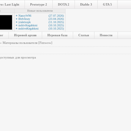
o: Last Light
Prototype 2
DOTA 2
Diablo 3
GTA 5
и
Новые пользователи
NancyW96
(27.07.2026)
BbfvIrozy
(23.04.2026)
ytaletxopk
(11.10.2025)
mdrivKegabkrni
(10.10.2025)
mdriveKegabkrni
(10.10.2025)
ог
Игровой архив
Игровая база
Статьи
Новости
» Материалы пользователя [Fimwow]
доступных для просмотра