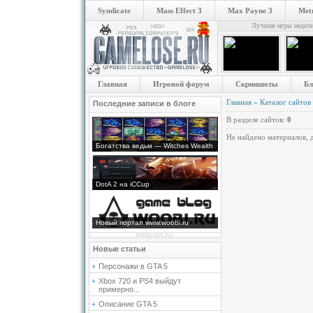
Syndicate
Mass Effect 3
Max Payne 3
Metr
Лучшие игры недел
Главная
Игровой форум
Скриншоты
Бл
Главная
»
Каталог сайтов
Последние записи в блоге
В разделе сайтов
:
0
Не найдено материалов, 
Богатства ведьм — Witches Wealth
DotA 2 на iCCup
Новый портал www.woobi.ru
Новые статьи
Персонажи в GTA 5
Xbox 720 и PS4 выйдут
примерно...
Описание GTA 5