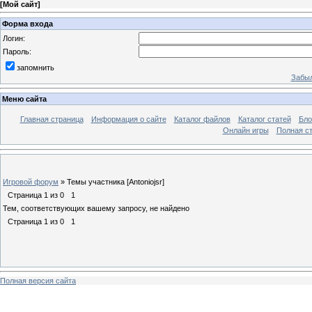
[
Мой сайт
]
Форма входа
Логин:
Пароль:
запомнить
Забыл
Меню сайта
Главная страница
Информация о сайте
Каталог файлов
Каталог статей
Бло
Онлайн игры
Полная ст
Игровой форум
»
Темы участника [Antoniojsr]
Страница
1
из
0
1
Тем, соответствующих вашему запросу, не найдено
Страница
1
из
0
1
Полная версия сайта