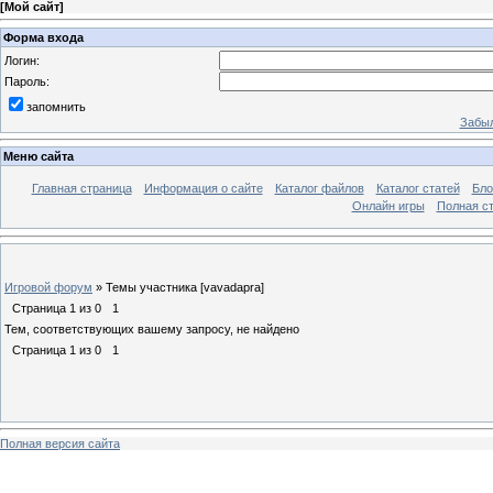
[
Мой сайт
]
Форма входа
Логин:
Пароль:
запомнить
Забыл
Меню сайта
Главная страница
Информация о сайте
Каталог файлов
Каталог статей
Бло
Онлайн игры
Полная ст
Игровой форум
»
Темы участника [vavadapra]
Страница
1
из
0
1
Тем, соответствующих вашему запросу, не найдено
Страница
1
из
0
1
Полная версия сайта