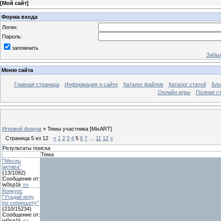
[
Мой сайт
]
Форма входа
Логин:
Пароль:
запомнить
Забыл
Меню сайта
Главная страница
Информация о сайте
Каталог файлов
Каталог статей
Бло
Онлайн игры
Полная ст
Игровой форум
»
Темы участника [MixART]
Страница
5
из
12
«
1
2
3
4
5
6
7
…
11
12
»
Результаты поиска
Тема
"Месяц
актива"
(
13
/
1092
)
Сообщение от:
w0sp1k
»»
Конкурс
"Угадай игру
по скриншоту"
(
210
/
15234
)
Сообщение от:
w0sp1k
»»