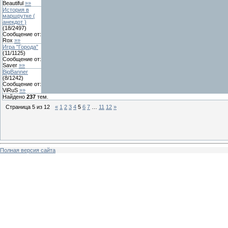
Beautiful
»»
История в
маршрутке (
анекдот )
(
18
/
2497
)
Сообщение от:
Rox
»»
Игра "Города"
(
11
/
1125
)
Сообщение от:
Saver
»»
BigBanner
(
8
/
1242
)
Сообщение от:
ViRuS
»»
Найдено
237
тем.
Страница
5
из
12
«
1
2
3
4
5
6
7
…
11
12
»
Полная версия сайта