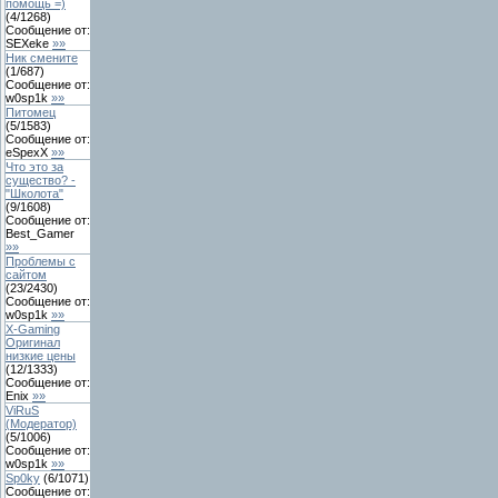
помощь =)
(
4
/
1268
)
Сообщение от:
SEXeke
»»
Ник смените
(
1
/
687
)
Сообщение от:
w0sp1k
»»
Питомец
(
5
/
1583
)
Сообщение от:
eSpexX
»»
Что это за
существо? -
"Школота"
(
9
/
1608
)
Сообщение от:
Best_Gamer
»»
Проблемы с
сайтом
(
23
/
2430
)
Сообщение от:
w0sp1k
»»
X-Gaming
Оригинал
низкие цены
(
12
/
1333
)
Сообщение от:
Enix
»»
ViRuS
(Модератор)
(
5
/
1006
)
Сообщение от:
w0sp1k
»»
Sp0ky
(
6
/
1071
)
Сообщение от: