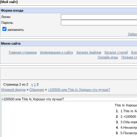
[
Мой сайт
]
Форма входа
Логин:
Пароль:
запомнить
Забыл
Меню сайта
Главная страница
Информация о сайте
Каталог файлов
Каталог статей
Бло
Онлайн игры
Полная ст
Страница
2
из
2
«
1
2
Игровой форум
»
Общение
»
+100500 или This Is Хорошо что лучше?
+100500 или This Is Хорошо что лучше?
This Is Хорош
1
.
1.This Is 
2
.
2.+100500
3
.
3.Оба нор
4
.
4.Несмот
5
.
5.Посмотр