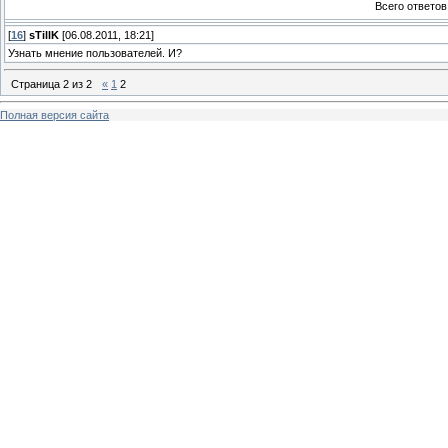
Всего ответов
[
16
]
sTillK
[06.08.2011, 18:21]
Узнать мнение пользователей. И?
Страница
2
из
2
«
1
2
Полная версия сайта