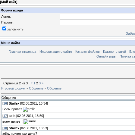
[
Мой сайт
]
Форма входа
Логин:
Пароль:
запомнить
Забыл
Меню сайта
Главная страница
Информация о сайте
Каталог файлов
Каталог статей
Бло
Онлайн игры
Полная ст
Страница
2
из
3
«
1
2
3
»
Игровой форум
»
Общение
»
Общение
Общение
[
16
]
Stailex
[02.08.2011, 16:34]
Всем привет
[
17
]
adis
[02.08.2011, 18:50]
всем привет!
[
18
]
Stailex
[02.08.2011, 18:53]
adis
, привет как дела?