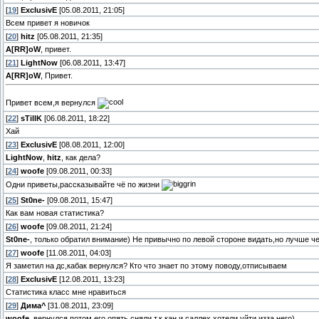
[
19
]
ExclusivE
[05.08.2011, 21:05]
Всем привет я новичок
[
20
]
hitz
[05.08.2011, 21:35]
A[RR]oW
, привет.
[
21
]
LightNow
[06.08.2011, 13:47]
A[RR]oW
, Привет.
Привет всем,я вернулся
[
22
]
sTillK
[06.08.2011, 18:22]
Хай
[
23
]
ExclusivE
[08.08.2011, 12:00]
LightNow
,
hitz
, как дела?
[
24
]
woofe
[09.08.2011, 00:33]
Одни приветы,рассказывайте чё по жизни
[
25
]
St0ne-
[09.08.2011, 15:47]
Как вам новая статистика?
[
26
]
woofe
[09.08.2011, 21:24]
St0ne-
, только обратил внимание) Не привычно по левой стороне видать,но лучше че
[
27
]
woofe
[11.08.2011, 04:03]
Я заметил на дс,кабак вернулся? Кто что знает по этому поводу,отписываем
[
28
]
ExclusivE
[12.08.2011, 13:23]
Статистика класс мне нравиться
[
29
]
Дима^
[31.08.2011, 23:09]
woofe
, вернулся потом его опять сняли т.к кан и саллех хотели уйти изза него)