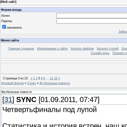
[
Мой сайт
]
Форма входа
Логин:
Пароль:
запомнить
Забыл
Меню сайта
Главная страница
Информация о сайте
Каталог файлов
Каталог статей
Бло
Онлайн игры
Полная ст
Страница
3
из
22
«
1
2
3
4
5
…
21
22
»
Игровой форум
»
Спорт
»
Футбольные новости
Футбольные новости
[
31
]
SYNC
[01.09.2011, 07:47]
Четвертьфиналы под лупой
Статистика и история встреч, наш 