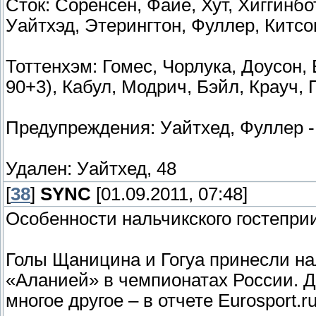
Сток: Соренсен, Файе, Хут, Хиггинбо
Уайтхэд, Этерингтон, Фуллер, Китсо
Тоттенхэм: Гомес, Чорлука, Доусон, 
90+3), Кабул, Модрич, Бэйл, Крауч, 
Предупреждения: Уайтхед, Фуллер -
Удален: Уайтхед, 48
[
38
]
SYNC
[01.09.2011, 07:48]
Особенности нальчикского гостепри
Голы Щаницина и Гогуа принесли на
«Аланией» в чемпионатах России. Д
многое другое – в отчете Eurosport.