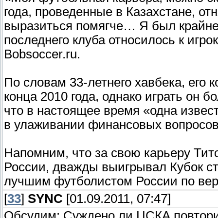
года, проведенные в Казахстане, от
выразиться помягче… Я был крайне 
последнего клуба относилось к игро
Bobsoccer.ru.
По словам 33-летнего хавбека, его 
конца 2010 года, однако играть он б
что в настоящее время «одна извес
в улаживании финансовых вопросов 
Напомним, что за свою карьеру Тит
России, дважды выигрывал Кубок ст
лучшим футболистом России по вер
[
33
]
SYNC
[01.09.2011, 07:47]
Обсудим: Суждено ли ЦСКА повтори