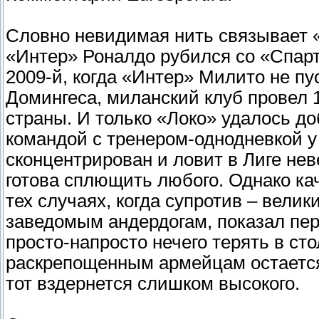
Словно невидимая нить связывает «н
«Интер» Роналдо рубился со «Спар
2009-й, когда «Интер» Милито не п
Домингеса, миланский клуб провел 
страны. И только «Локо» удалось до
командой с тренером-однодневкой у
сконцентрирован и ловит в Лиге не
готова сплющить любого. Однако ка
тех случаях, когда супротив – велик
заведомым андердогам, показал пер
просто-напросто нечего терять в ст
раскрепощенным армейцам остается 
тот вздернется слишком высокого.