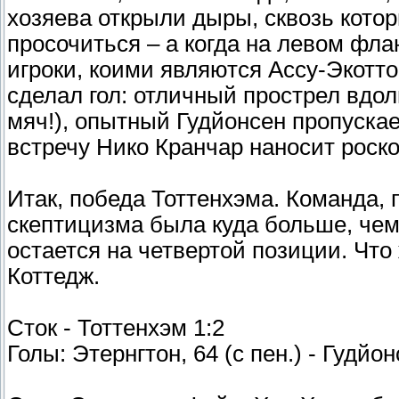
хозяева открыли дыры, сквозь кото
просочиться – а когда на левом фла
игроки, коими являются Ассу-Экотто
сделал гол: отличный прострел вдо
мяч!), опытный Гудйонсен пропуска
встречу Нико Кранчар наносит роск
Итак, победа Тоттенхэма. Команда, 
скептицизма была куда больше, чем
остается на четвертой позиции. Чт
Коттедж.
Сток - Тоттенхэм 1:2
Голы: Этернгтон, 64 (с пен.) - Гудйон