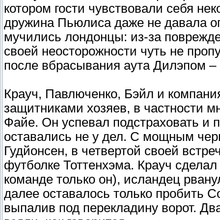
котором гости чувствовали себя нек
дружина Пьюлиса даже не давала оп
мучились лондонцы: из-за поврежд
своей неосторожности чуть не пропу
после вбрасывания аута Дилэпом – 
Крауч, Павлюченко, Бэйл и компания
защитниками хозяев, в частности 
Файе. Он успевал подстраховать и п
оставались не у дел. С мощным че
Гудйонсен, в четвертой своей встре
футболке Тоттенхэма. Крауч сделал п
команде только он), исландец рвану
далее оставалось только пробить С
выпалив под перекладину ворот. Два