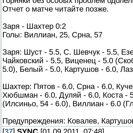
Горняки без особых проблем одолел
Отчет о матче читайте позже.
Заря - Шахтер 0:2
Голы: Виллиан, 25, Срна, 57
Заря: Шуст - 5.5, С. Шевчук - 5.5, Ез
Чайковский - 5.5, Виценец - 5.0 (Скоб
5.0), Белый - 5.0, Картушов - 6.0, Ла
Шахтер: Пятов - 6.0, Срна - 6.0, Кучер
Хюбшман - 6.0, Дуляй - 6.0, Коста - 5
(Илсиньо, 54 - 6.0), Виллиан - 6.0 (Г
Предупреждения: Ковалев, Картушо
[
37
]
SYNC
[01.09.2011, 07:48]