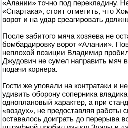
«Алании» точно под перекладину. Не
«Спартака», стоит отметить, что Х
ворот и на удар среагировать должн
После забитого мяча хозяева не о
бомбардировку ворот «Алании». Пов
неплохой позиции Владимир пробил
Джудович не сумел направить мяч в
подачи корнера.
Гости же уповали на контратаки и н
удивить оборону соперника владика
одноплановый характер, а при стан
«воздух», не предоставляя работы с
оставалось доиграть до перерыва вс
штрафной пробил из-под Зуэлы в да