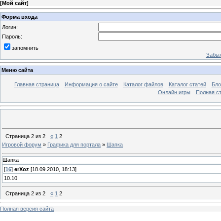
[
Мой сайт
]
Форма входа
Логин:
Пароль:
запомнить
Забыл
Меню сайта
Главная страница
Информация о сайте
Каталог файлов
Каталог статей
Бло
Онлайн игры
Полная ст
Страница
2
из
2
«
1
2
Игровой форум
»
Графика для портала
»
Шапка
Шапка
[
16
]
erXoz
[18.09.2010, 18:13]
10.10
Страница
2
из
2
«
1
2
Полная версия сайта