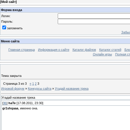
[
Мой сайт
]
Форма входа
Логин:
Пароль:
запомнить
Забыл
Меню сайта
Главная страница
Информация о сайте
Каталог файлов
Каталог статей
Бло
Онлайн игры
Полная ст
Тема закрыта
Страница
3
из
3
«
1
2
3
Игровой форум
»
Конкурсы сайта
»
Угадай название трека
Угадай название трека
[
31
]
haTe
[17.08.2011, 23:30]
gr1shqaaa
, именно она.