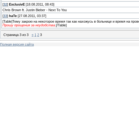
[
32
]
ExclusivE
[18.08.2011, 08:43]
Chris Brown ft. Justin Bieber - Next To You
[
33
]
haTe
[27.08.2011, 03:37]
[Table]Тему закрою на некоторое время так как нахожусь в больнице и время на про
Прошу прощения за неудобства.
[/Table]
Страница
3
из
3
«
1
2
3
Полная версия сайта