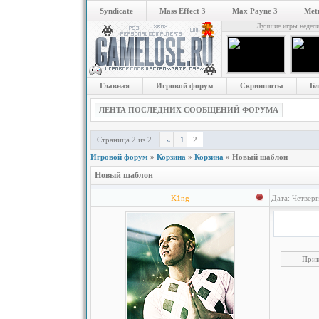
Syndicate
Mass Effect 3
Max Payne 3
Metr
Лучшие игры недел
Главная
Игровой форум
Скриншоты
Бл
ЛЕНТА ПОСЛЕДНИХ СООБЩЕНИЙ ФОРУМА
Страница
2
из
2
2
«
1
Игровой форум
»
Корзина
»
Корзина
»
Новый шаблон
Новый шаблон
K1ng
Дата: Четверг
Прик