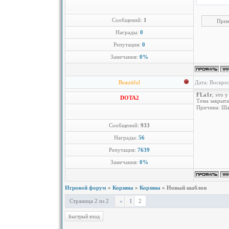
Сообщений:
1
Прик
Награды:
0
Репутация:
0
Замечания:
0%
Beautiful
Дата: Воскрес
FLa1r
, это у
DOTA2
Тема закрыта
Причина: Ша
Сообщений:
933
Награды:
56
Репутация:
7639
Замечания:
0%
Игровой форум
»
Корзина
»
Корзина
»
Новый шаблон
Страница
2
из
2
2
«
1