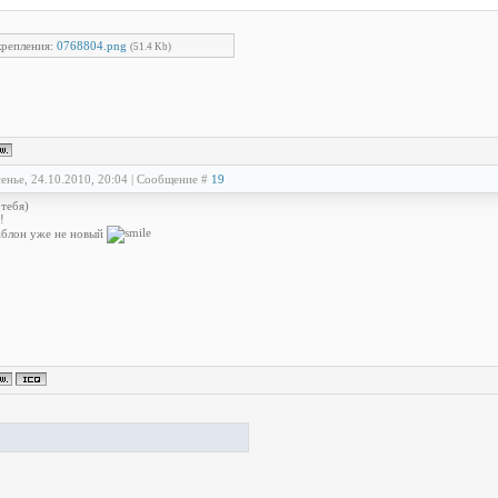
репления:
0768804.png
(51.4 Kb)
енье, 24.10.2010, 20:04 | Сообщение #
19
 тебя)
!
блон уже не новый