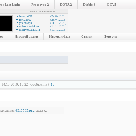
o: Last Light
Prototype 2
DOTA 2
Diablo 3
GTA 5
и
Новые пользователи
NancyW96
(27.07.2026)
BbfvIrozy
(23.04.2026)
ytaletxopk
(11.10.2025)
mdrivKegabkrni
(10.10.2025)
mdriveKegabkrni
(10.10.2025)
ог
Игровой архив
Игровая база
Статьи
Новости
, 14.10.2010, 16:22 | Сообщение #
16
репления:
4313535.png
(202.4 Kb)