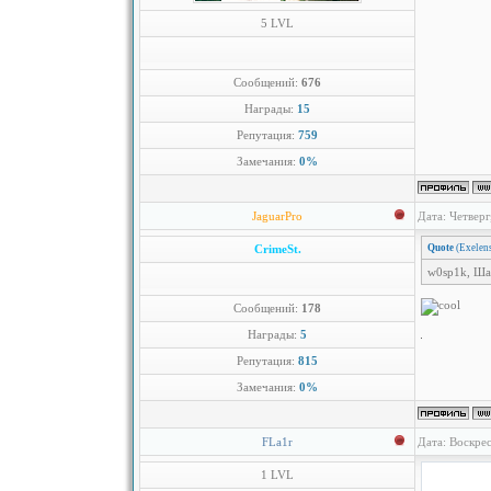
5 LVL
Сообщений:
676
Награды:
15
Репутация:
759
Замечания:
0%
JaguarPro
Дата: Четверг
CrimeSt.
Quote
(
Exelen
w0sp1k, Шаб
Сообщений:
178
Награды:
5
Репутация:
815
Замечания:
0%
FLa1r
Дата: Воскрес
1 LVL