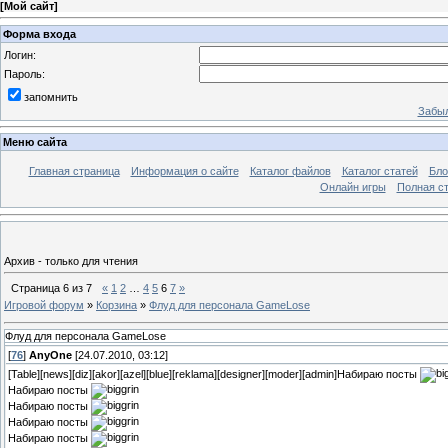
[
Мой сайт
]
Форма входа
Логин:
Пароль:
запомнить
Забыл
Меню сайта
Главная страница
Информация о сайте
Каталог файлов
Каталог статей
Бло
Онлайн игры
Полная ст
Архив - только для чтения
Страница
6
из
7
«
1
2
…
4
5
6
7
»
Игровой форум
»
Корзина
»
Флуд для персонала GameLose
Флуд для персонала GameLose
[
76
]
AnyOne
[24.07.2010, 03:12]
[Table][news][diz][akor][azel][blue][reklama][designer][moder][admin]Набираю посты
Набираю посты
Набираю посты
Набираю посты
Набираю посты