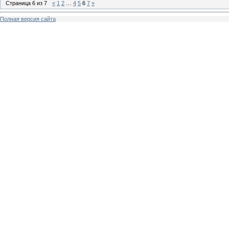
Страница
6
из
7
«
1
2
…
4
5
6
7
»
Полная версия сайта