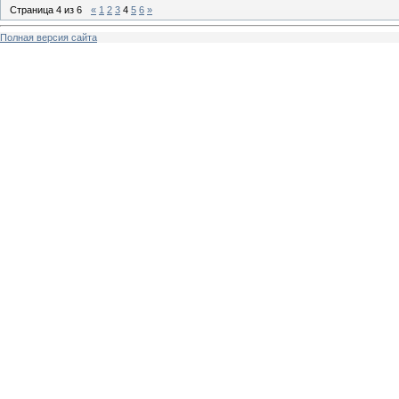
Страница
4
из
6
«
1
2
3
4
5
6
»
Полная версия сайта