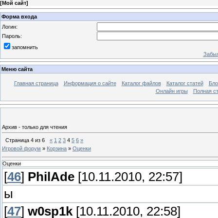
[
Мой сайт
]
Форма входа
Логин:
Пароль:
запомнить
Забыл
Меню сайта
Главная страница
Информация о сайте
Каталог файлов
Каталог статей
Бло
Онлайн игры
Полная ст
Архив - только для чтения
Страница
4
из
6
«
1
2
3
4
5
6
»
Игровой форум
»
Корзина
»
Оценки
Оценки
[
46
]
PhilAde
[10.11.2010, 22:57]
ы
[
47
]
w0sp1k
[10.11.2010, 22:58]