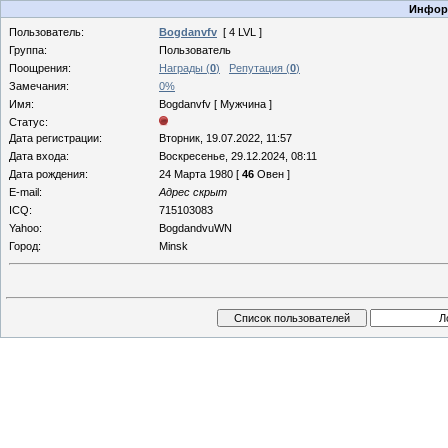
Информ
Пользователь:
Bogdanvfv
[ 4 LVL ]
Группа:
Пользователь
Поощрения:
Награды (
0
)
Репутация (
0
)
Замечания:
0%
Имя:
Bogdanvfv [ Мужчина ]
Статус:
Дата регистрации:
Вторник, 19.07.2022, 11:57
Дата входа:
Воскресенье, 29.12.2024, 08:11
Дата рождения:
24 Марта 1980 [
46
Овен ]
E-mail:
Адрес скрыт
ICQ:
715103083
Yahoo:
BogdandvuWN
Город:
Minsk