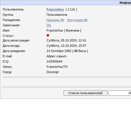
Информ
Пользователь:
FrancisHus
[ 1 LVL ]
Группа:
Пользователь
Поощрения:
Награды (
0
)
Репутация (
0
)
Замечания:
0%
Имя:
FrancisHus [ Мужчина ]
Статус:
Дата регистрации:
Суббота, 05.10.2024, 12:41
Дата входа:
Суббота, 12.10.2024, 15:57
Дата рождения:
14 Октября 1982 [
43
Весы ]
E-mail:
Адрес скрыт
ICQ:
143355644
Yahoo:
FrancisHusTG
Город:
Duverge