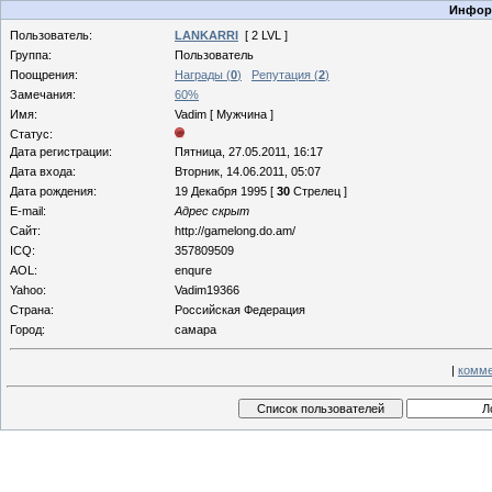
Информ
Пользователь:
LANKARRI
[ 2 LVL ]
Группа:
Пользователь
Поощрения:
Награды (
0
)
Репутация (
2
)
Замечания:
60%
Имя:
Vadim [ Мужчина ]
Статус:
Дата регистрации:
Пятница, 27.05.2011, 16:17
Дата входа:
Вторник, 14.06.2011, 05:07
Дата рождения:
19 Декабря 1995 [
30
Стрелец ]
E-mail:
Адрес скрыт
Сайт:
http://gamelong.do.am/
ICQ:
357809509
AOL:
enqure
Yahoo:
Vadim19366
Страна:
Российская Федерация
Город:
самара
|
комме