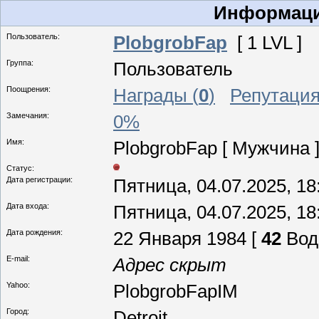
Информаци
Пользователь:
PlobgrobFap
[ 1 LVL ]
Группа:
Пользователь
Поощрения:
Награды (
0
)
Репутация
Замечания:
0%
Имя:
PlobgrobFap [ Мужчина 
Статус:
Дата регистрации:
Пятница, 04.07.2025, 18
Дата входа:
Пятница, 04.07.2025, 18
Дата рождения:
22 Января 1984 [
42
Вод
E-mail:
Адрес скрыт
Yahoo:
PlobgrobFapIM
Город:
Detroit