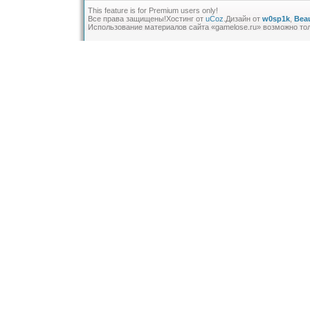
This feature is for Premium users only!
Все права защищены!
Хостинг от
uCoz
.Дизайн от
w0sp1k
,
Beau
Использование материалов сайта «gamelose.ru» возможно то