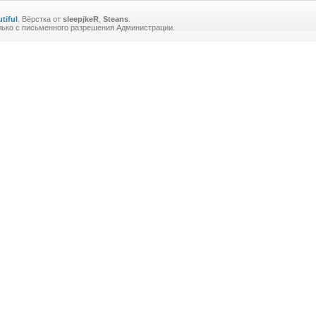
tiful
. Вёрстка от
sleepjkeR
,
Steans
.
лько с письменного разрешения Администрации.