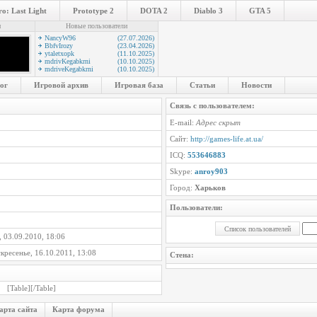
o: Last Light
Prototype 2
DOTA 2
Diablo 3
GTA 5
и
Новые пользователи
NancyW96
(27.07.2026)
BbfvIrozy
(23.04.2026)
ytaletxopk
(11.10.2025)
mdrivKegabkrni
(10.10.2025)
mdriveKegabkrni
(10.10.2025)
ог
Игровой архив
Игровая база
Статьи
Новости
Связь с пользователем:
E-mail:
Адрес скрыт
Сайт:
http://games-life.at.ua/
ICQ:
553646883
Skype:
anroy903
Город:
Харьков
Пользователи:
 03.09.2010, 18:06
кресенье, 16.10.2011, 13:08
Стена:
[Table]
[/Table]
арта сайта
Карта форума