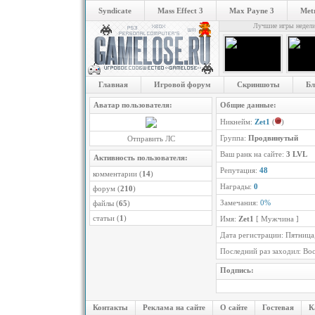
Syndicate
Mass Effect 3
Max Payne 3
Metr
Лучшие игры недел
Главная
Игровой форум
Скриншоты
Бл
Аватар пользователя:
Общие данные:
Никнейм:
Zet1
(
)
Группа:
Продвинутый
Отправить ЛС
Ваш ранк на сайте:
3 LVL
Активность пользователя:
Репутация:
48
комментарии (
14
)
Награды:
0
форум (
210
)
Замечания:
0%
файлы (
65
)
статьи (
1
)
Имя:
Zet1
[ Мужчина ]
Дата регистрации: Пятница,
Последний раз заходил: Вос
Подпись:
Контакты
Реклама на сайте
О сайте
Гостевая
К