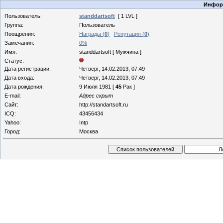
Информ
Пользователь:
standdartsoft
[ 1 LVL ]
Группа:
Пользователь
Поощрения:
Награды (
0
)
Репутация (
0
)
Замечания:
0%
Имя:
standdartsoft [ Мужчина ]
Статус:
Дата регистрации:
Четверг, 14.02.2013, 07:49
Дата входа:
Четверг, 14.02.2013, 07:49
Дата рождения:
9 Июля 1981 [
45
Рак ]
E-mail:
Адрес скрыт
Сайт:
http://standartsoft.ru
ICQ:
43456434
Yahoo:
Intp
Город:
Москва