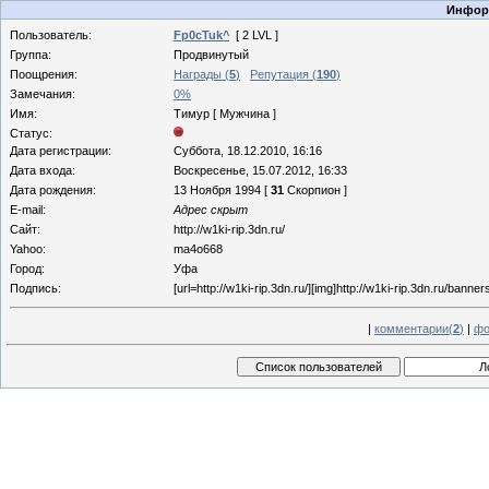
Информ
Пользователь:
Fp0cTuk^
[ 2 LVL ]
Группа:
Продвинутый
Поощрения:
Награды (
5
)
Репутация (
190
)
Замечания:
0%
Имя:
Тимур [ Мужчина ]
Статус:
Дата регистрации:
Суббота, 18.12.2010, 16:16
Дата входа:
Воскресенье, 15.07.2012, 16:33
Дата рождения:
13 Ноября 1994 [
31
Скорпион ]
E-mail:
Адрес скрыт
Сайт:
http://w1ki-rip.3dn.ru/
Yahoo:
ma4o668
Город:
Уфа
Подпись:
[url=http://w1ki-rip.3dn.ru/][img]http://w1ki-rip.3dn.ru/banner
|
комментарии(
2
)
|
фо