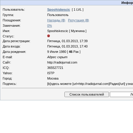
Информ
Пользователь:
Spoohiskescic
[ 1 LVL ]
Группа:
Пользователь
Поощрения:
Награды (
0
)
Репутация (
0
)
Замечания:
0%
Имя:
Spoohiskescic [ Мужчина ]
Статус:
Дата регистрации:
Пятница, 01.03.2013, 17:39
Дата входа:
Пятница, 01.03.2013, 17:40
Дата рождения:
9 Июля 1980 [
46
Рак ]
E-mail:
Адрес скрыт
Сайт:
http://radiojurnal.com
ICQ:
365527721
Yahoo:
ISTP
Город:
Москва
Подпись:
[b]здесь можете [url=http://radiojurnal.com]Радио[/url] узнат