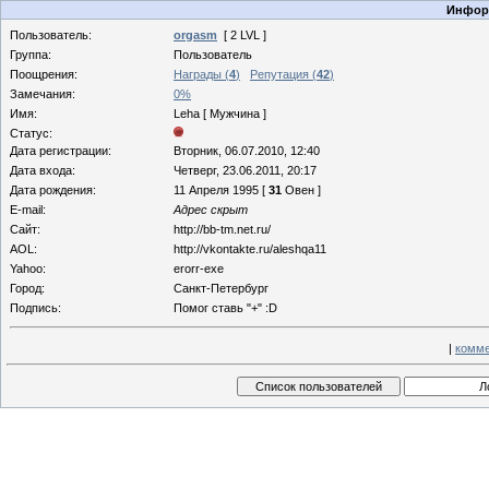
Информ
Пользователь:
orgasm
[ 2 LVL ]
Группа:
Пользователь
Поощрения:
Награды (
4
)
Репутация (
42
)
Замечания:
0%
Имя:
Leha [ Мужчина ]
Статус:
Дата регистрации:
Вторник, 06.07.2010, 12:40
Дата входа:
Четверг, 23.06.2011, 20:17
Дата рождения:
11 Апреля 1995 [
31
Овен ]
E-mail:
Адрес скрыт
Сайт:
http://bb-tm.net.ru/
AOL:
http://vkontakte.ru/aleshqa11
Yahoo:
erorr-exe
Город:
Санкт-Петербург
Подпись:
Помог ставь "+" :D
|
комме