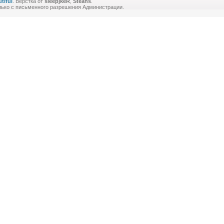
tiful
. Вёрстка от
sleepjkeR
,
Steans
.
лько с письменного разрешения Администрации.