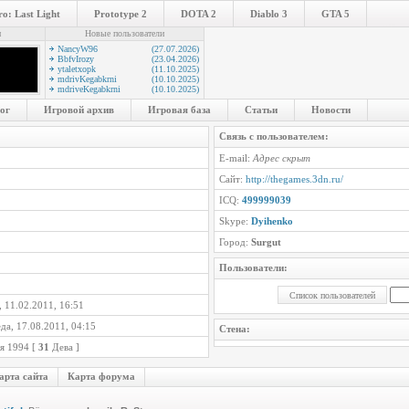
o: Last Light
Prototype 2
DOTA 2
Diablo 3
GTA 5
и
Новые пользователи
NancyW96
(27.07.2026)
BbfvIrozy
(23.04.2026)
ytaletxopk
(11.10.2025)
mdrivKegabkrni
(10.10.2025)
mdriveKegabkrni
(10.10.2025)
ог
Игровой архив
Игровая база
Статьи
Новости
Связь с пользователем:
E-mail:
Адрес скрыт
Сайт:
http://thegames.3dn.ru/
ICQ:
499999039
Skype:
Dyihenko
Город:
Surgut
Пользователи:
 11.02.2011, 16:51
да, 17.08.2011, 04:15
Стена:
я 1994 [
31
Дева ]
арта сайта
Карта форума