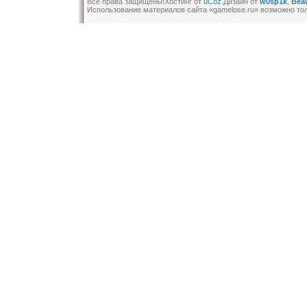
Все права защищены!
Хостинг от
uCoz
.Дизайн от
w0sp1k
,
Beau
Использование материалов сайта «gamelose.ru» возможно то