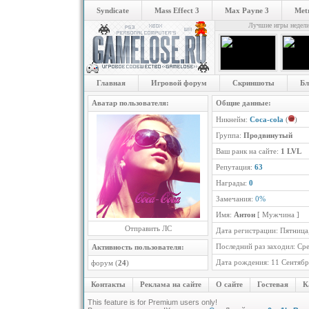
Syndicate
Mass Effect 3
Max Payne 3
Metr
Лучшие игры недел
Главная
Игровой форум
Скриншоты
Бл
Аватар пользователя:
Общие данные:
Никнейм:
Coca-cola
(
)
Группа:
Продвинутый
Ваш ранк на сайте:
1 LVL
Репутация:
63
Награды:
0
Замечания:
0%
Имя:
Антон
[ Мужчина ]
Отправить ЛС
Дата регистрации: Пятница,
Последний раз заходил: Сре
Активность пользователя:
Дата рождения: 11 Сентябр
форум (
24
)
Контакты
Реклама на сайте
О сайте
Гостевая
К
This feature is for Premium users only!