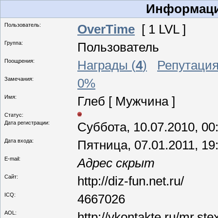
Информаци
Пользователь:
OverTime
[ 1 LVL ]
Группа:
Пользователь
Поощрения:
Награды (
4
)
Репутация
Замечания:
0%
Имя:
Глеб [ Мужчина ]
Статус:
Дата регистрации:
Суббота, 10.07.2010, 00
Дата входа:
Пятница, 07.01.2011, 19
E-mail:
Адрес скрыт
Сайт:
http://diz-fun.net.ru/
ICQ:
4667026
AOL:
http://vkontakte.ru/mr.ste