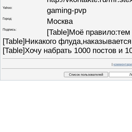
Yahoo:
gaming-pvp
Город:
Москва
Подпись:
[Table]Моё правило:тем
[Table]Никакого флуда,наказывается с
[Table]Хочу набрать 1000 постов и 10
|
комментари