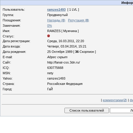
Информ
Пользователь:
ramzes1493
[ 1 LVL ]
Группа:
Продвинутый
Поощрения:
Награды (
0
)
Репутация (
8
)
Замечания:
0%
Имя:
RAMZES [ Мужчина ]
Статус:
Дата регистрации:
Среда, 16.03.2011, 22:20
Дата входа:
Четверг, 03.04.2014, 15:21
Дата рождения:
25 Октября 1989 [
36
Скорпион ]
E-mail:
Адрес скрыт
Сайт:
http://fanat-css.3dn.ru/
ICQ:
630775668
MSN:
nety
Yahoo:
ramzes1493
Страна:
Российская Федерация
Город:
ГаЙ
|
комментарии(
2
)
|
ф