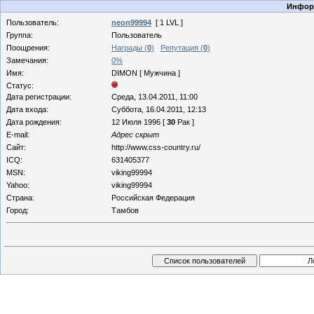
Информ
Пользователь:
neon99994
[ 1 LVL ]
Группа:
Пользователь
Поощрения:
Награды (
0
)
Репутация (
0
)
Замечания:
0%
Имя:
DIMON [ Мужчина ]
Статус:
Дата регистрации:
Среда, 13.04.2011, 11:00
Дата входа:
Суббота, 16.04.2011, 12:13
Дата рождения:
12 Июля 1996 [
30
Рак ]
E-mail:
Адрес скрыт
Сайт:
http://www.css-country.ru/
ICQ:
631405377
MSN:
viking99994
Yahoo:
viking99994
Страна:
Российская Федерация
Город:
Тамбов