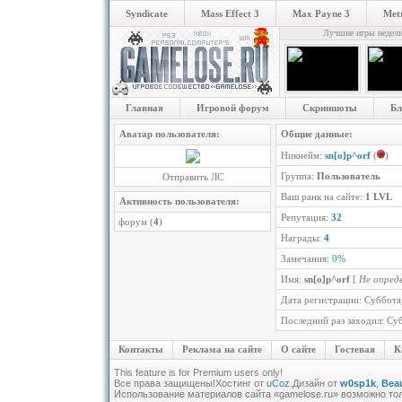
Syndicate
Mass Effect 3
Max Payne 3
Metr
Лучшие игры недел
Главная
Игровой форум
Скриншоты
Бл
Аватар пользователя:
Общие данные:
Никнейм:
sn[o]p^orf
(
)
Группа:
Пользователь
Отправить ЛС
Ваш ранк на сайте:
1 LVL
Активность пользователя:
Репутация:
32
форум (
4
)
Награды:
4
Замечания:
0%
Имя:
sn[o]p^orf
[
Не опред
Дата регистрации: Суббота,
Последний раз заходил: Суб
Контакты
Реклама на сайте
О сайте
Гостевая
К
This feature is for Premium users only!
Все права защищены!
Хостинг от
uCoz
.Дизайн от
w0sp1k
,
Beau
Использование материалов сайта «gamelose.ru» возможно то