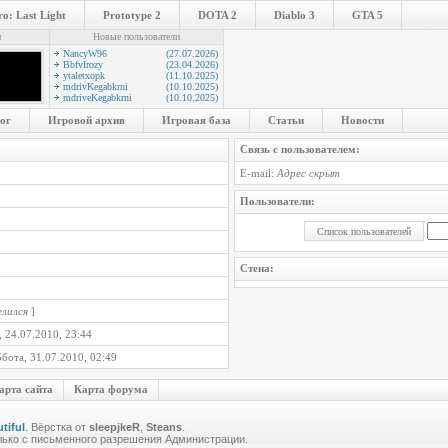
o: Last Light
Prototype 2
DOTA 2
Diablo 3
GTA 5
и
Новые пользователи
NancyW96
(27.07.2026)
BbfvIrozy
(23.04.2026)
ytaletxopk
(11.10.2025)
mdrivKegabkrni
(10.10.2025)
mdriveKegabkrni
(10.10.2025)
ог
Игровой архив
Игровая база
Статьи
Новости
Связь с пользователем:
E-mail:
Адрес скрыт
Пользователи:
Стена:
елился
]
 24.07.2010, 23:44
бота, 31.07.2010, 02:49
арта сайта
Карта форума
tiful
. Вёрстка от
sleepjkeR
,
Steans
.
лько с письменного разрешения Администрации.