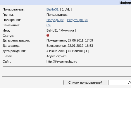
Информ
Пользователь:
BaHo31
[ 1 LVL ]
Группа:
Пользователь
Поощрения:
Награды (
0
)
Репутация (
0
)
Замечания:
0%
Имя:
BaHo31 [ Мужчина ]
Статус:
Дата регистрации:
Понедельник, 27.06.2011, 17:59
Дата входа:
Воскресенье, 22.01.2012, 16:53
Дата рождения:
4 Июня 2010 [
16
Близнецы ]
E-mail:
Адрес скрыт
Сайт:
http://life-gamesfaq.ru