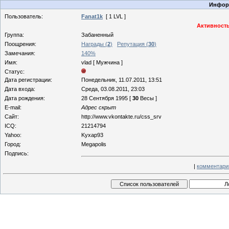
Информ
Пользователь:
Fanat1k
[ 1 LVL ]
Активность
Группа:
Забаненный
Поощрения:
Награды (
2
)
Репутация (
30
)
Замечания:
140%
Имя:
vlad [ Мужчина ]
Статус:
Дата регистрации:
Понедельник, 11.07.2011, 13:51
Дата входа:
Среда, 03.08.2011, 23:03
Дата рождения:
28 Сентября 1995 [
30
Весы ]
E-mail:
Адрес скрыт
Сайт:
http://www.vkontakte.ru/css_srv
ICQ:
21214794
Yahoo:
Kyxap93
Город:
Megapolis
Подпись:
|
комментари