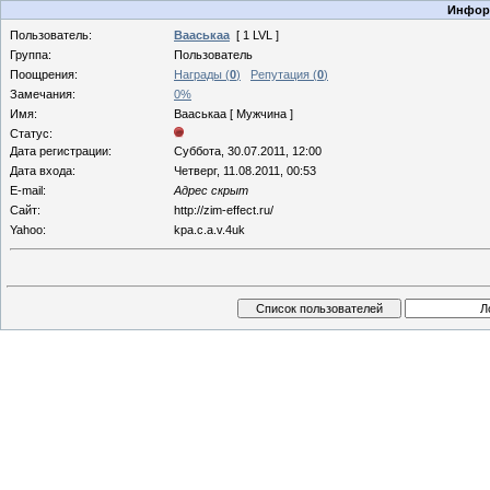
Информ
Пользователь:
Вааськаа
[ 1 LVL ]
Группа:
Пользователь
Поощрения:
Награды (
0
)
Репутация (
0
)
Замечания:
0%
Имя:
Вааськаа [ Мужчина ]
Статус:
Дата регистрации:
Суббота, 30.07.2011, 12:00
Дата входа:
Четверг, 11.08.2011, 00:53
E-mail:
Адрес скрыт
Сайт:
http://zim-effect.ru/
Yahoo:
kpa.c.a.v.4uk