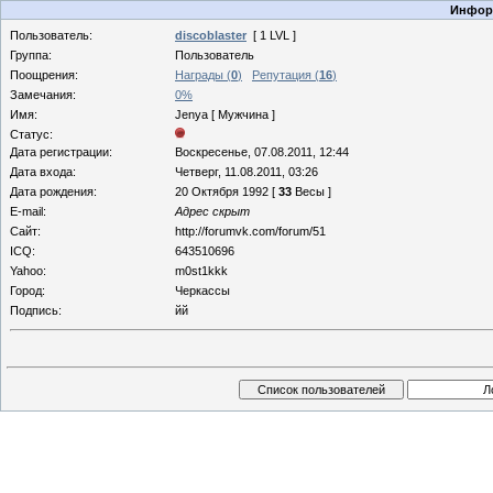
Информ
Пользователь:
discoblaster
[ 1 LVL ]
Группа:
Пользователь
Поощрения:
Награды (
0
)
Репутация (
16
)
Замечания:
0%
Имя:
Jenya [ Мужчина ]
Статус:
Дата регистрации:
Воскресенье, 07.08.2011, 12:44
Дата входа:
Четверг, 11.08.2011, 03:26
Дата рождения:
20 Октября 1992 [
33
Весы ]
E-mail:
Адрес скрыт
Сайт:
http://forumvk.com/forum/51
ICQ:
643510696
Yahoo:
m0st1kkk
Город:
Черкассы
Подпись:
йй