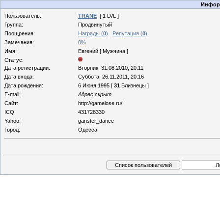
Информ
Пользователь:
TRANE
[ 1 LVL ]
Группа:
Продвинутый
Поощрения:
Награды (
0
)
Репутация (
0
)
Замечания:
0%
Имя:
Евгений [ Мужчина ]
Статус:
Дата регистрации:
Вторник, 31.08.2010, 20:11
Дата входа:
Суббота, 26.11.2011, 20:16
Дата рождения:
6 Июня 1995 [
31
Близнецы ]
E-mail:
Адрес скрыт
Сайт:
http://gamelose.ru/
ICQ:
431728330
Yahoo:
ganster_dance
Город:
Одесса