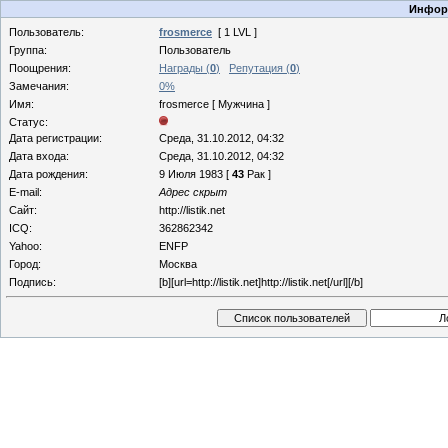
Информ
Пользователь:
frosmerce
[ 1 LVL ]
Группа:
Пользователь
Поощрения:
Награды (
0
)
Репутация (
0
)
Замечания:
0%
Имя:
frosmerce [ Мужчина ]
Статус:
Дата регистрации:
Среда, 31.10.2012, 04:32
Дата входа:
Среда, 31.10.2012, 04:32
Дата рождения:
9 Июля 1983 [
43
Рак ]
E-mail:
Адрес скрыт
Сайт:
http://listik.net
ICQ:
362862342
Yahoo:
ENFP
Город:
Москва
Подпись:
[b][url=http://listik.net]http://listik.net[/url][/b]