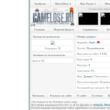
Syndicate
Mass Effect 3
Max Payne 3
Metr
Лучшие игры недел
Главная
Игровой форум
Скриншоты
Бл
Аватар пользователя:
Общие данные:
Никнейм:
OmG
(
)
Группа:
Пользователь
Отправить ЛС
Ваш ранк на сайте:
1 LVL
Активность пользователя:
Репутация:
0
форум (
3
)
Награды:
0
Замечания:
0%
Имя:
Даниил
[ Мужчина ]
Дата регистрации: Вторник,
Последний раз заходил: Пон
Контакты
Реклама на сайте
О сайте
Гостевая
К
This feature is for Premium users only!
Все права защищены!
Хостинг от
uCoz
.Дизайн от
w0sp1k
,
Beau
Использование материалов сайта «gamelose.ru» возможно то