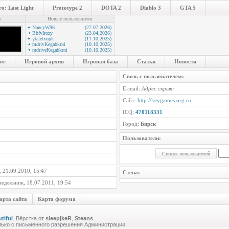
o: Last Light
Prototype 2
DOTA 2
Diablo 3
GTA 5
и
Новые пользователи
NancyW96
(27.07.2026)
BbfvIrozy
(23.04.2026)
ytaletxopk
(11.10.2025)
mdrivKegabkrni
(10.10.2025)
mdriveKegabkrni
(10.10.2025)
ог
Игровой архив
Игровая база
Статьи
Новости
Связь с пользователем:
E-mail:
Адрес скрыт
Сайт:
http://keygames.org.ru
ICQ:
470118331
Город:
Бирск
Пользователи:
 21.09.2010, 15:47
Стена:
едельник, 18.07.2011, 19:54
арта сайта
Карта форума
tiful
. Вёрстка от
sleepjkeR
,
Steans
.
лько с письменного разрешения Администрации.