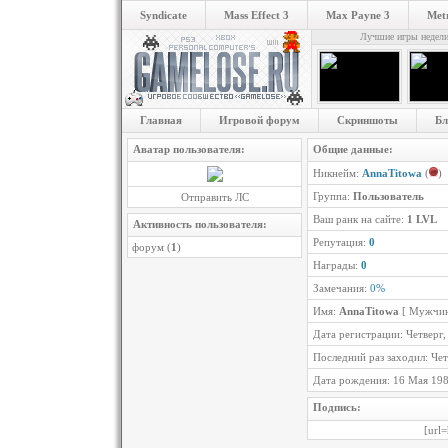
Syndicate
Mass Effect 3
Max Payne 3
Metr
Лучшие игры недел
Главная
Игровой форум
Скриншоты
Бл
Аватар пользователя:
Общие данные:
Никнейм:
AnnaTitowa
(
)
Группа:
Пользователь
Отправить ЛС
Ваш ранк на сайте:
1 LVL
Активность пользователя:
Репутация:
0
форум (
1
)
Награды:
0
Замечания:
0%
Имя:
AnnaTitowa
[ Мужчин
Дата регистрации: Четверг,
Последний раз заходил: Чет
Дата рождения: 16 Мая 19
Подпись:
[url=