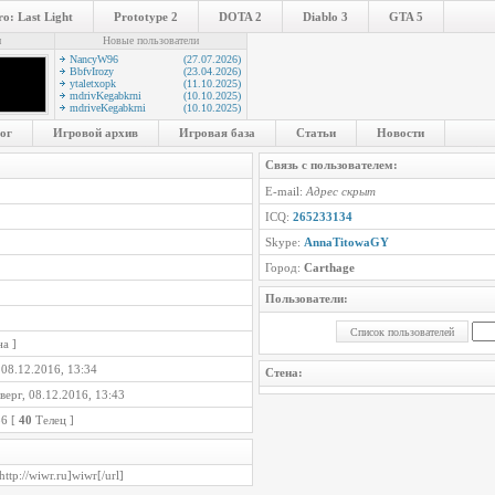
o: Last Light
Prototype 2
DOTA 2
Diablo 3
GTA 5
и
Новые пользователи
NancyW96
(27.07.2026)
BbfvIrozy
(23.04.2026)
ytaletxopk
(11.10.2025)
mdrivKegabkrni
(10.10.2025)
mdriveKegabkrni
(10.10.2025)
ог
Игровой архив
Игровая база
Статьи
Новости
Связь с пользователем:
E-mail:
Адрес скрыт
ICQ:
265233134
Skype:
AnnaTitowaGY
Город:
Carthage
Пользователи:
а ]
 08.12.2016, 13:34
Стена:
верг, 08.12.2016, 13:43
86 [
40
Телец ]
http://wiwr.ru]wiwr[/url]