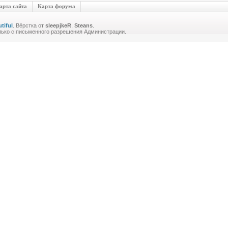
арта сайта
Карта форума
tiful
. Вёрстка от
sleepjkeR
,
Steans
.
лько с письменного разрешения Администрации.