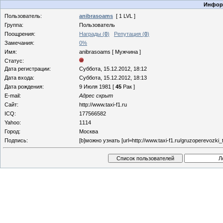
Информ
Пользователь:
anibrasoams
[ 1 LVL ]
Группа:
Пользователь
Поощрения:
Награды (
0
)
Репутация (
0
)
Замечания:
0%
Имя:
anibrasoams [ Мужчина ]
Статус:
Дата регистрации:
Суббота, 15.12.2012, 18:12
Дата входа:
Суббота, 15.12.2012, 18:13
Дата рождения:
9 Июля 1981 [
45
Рак ]
E-mail:
Адрес скрыт
Сайт:
http://www.taxi-f1.ru
ICQ:
177566582
Yahoo:
1114
Город:
Москва
Подпись:
[b]можно узнать [url=http://www.taxi-f1.ru/gruzoperevozki_t