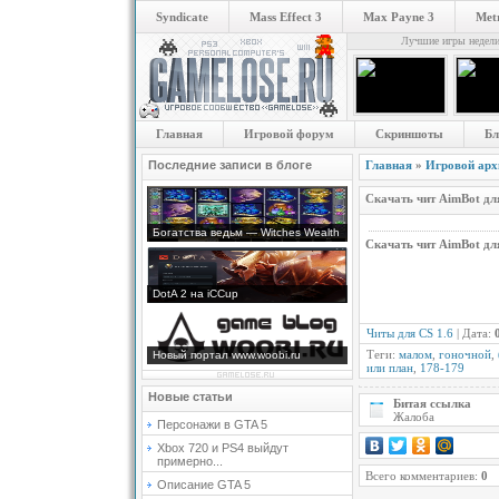
Syndicate
Mass Effect 3
Max Payne 3
Metr
Лучшие игры недел
Главная
Игровой форум
Скриншоты
Бл
Последние записи в блоге
Главная
»
Игровой арх
Скачать чит AimBot для
Богатства ведьм — Witches Wealth
Скачать чит AimBot для
DotA 2 на iCCup
Читы для CS 1.6
| Дата:
Теги:
малом
,
гоночной
,
Новый портал www.woobi.ru
или план
,
178-179
Новые статьи
Битая ссылка
Жалоба
Персонажи в GTA 5
Xbox 720 и PS4 выйдут
примерно...
Всего комментариев:
0
Описание GTA 5