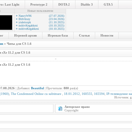
o: Last Light
Prototype 2
DOTA 2
Diablo 3
GTA 5
и
Новые пользователи
NancyW96
(27.07.2026)
BbfvIrozy
(23.04.2026)
ytaletxopk
(11.10.2025)
mdrivKegabkrni
(10.10.2025)
mdriveKegabkrni
(10.10.2025)
ог
Игровой архив
Игровая база
Статьи
Новости
ив
» Читы для CS 1.6
 sXe 11.2 для CS 1.6
 sXe 11.2 для CS 1.6
07.08.2026
| Добавил:
Beautiful
| Прочитали:
880
раз(а)
(1960)
,
The Condemned Online cu subtitrare
,
18.01.2012
,
160555
,
165594
,
IP-телевидение н
Источник: g
Авторское право
Copyright