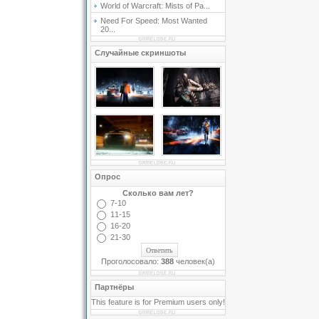
World of Warcraft: Mists of Pa...
Need For Speed: Most Wanted
20...
Случайные скриншоты
Опрос
Сколько вам лет?
7-10
11-15
16-20
21-30
Проголосовало:
388
человек(а)
Партнёры
This feature is for Premium users only!