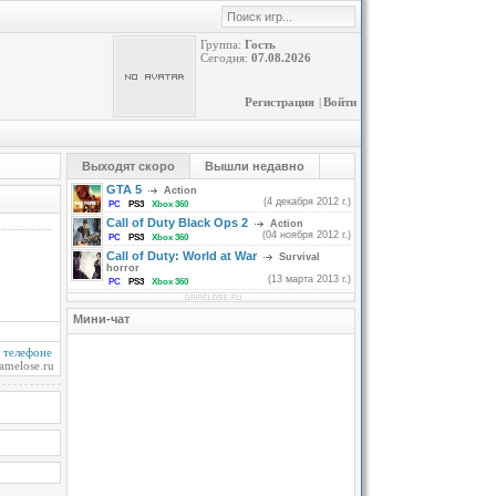
Группа:
Гость
Сегодня:
07.08.2026
Регистрация
|
Войти
Выходят скоро
Вышли недавно
GTA 5
Action
(4 декабря 2012 г.)
PC
PS3
Xbox 360
Call of Duty Black Ops 2
Action
(04 ноября 2012 г.)
PC
PS3
Xbox 360
Call of Duty: World at War
Survival
horror
(13 марта 2013 г.)
PC
PS3
Xbox 360
Мини-чат
а телефоне
amelose.ru