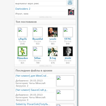
вырпыкоьт варе ркмс
Darksiders 2
Играл, кака
Топ постовиков
w0sp1k
Beautiful
woofe
SYNC
Постов:
Постов:
Постов:
Постов:
2545
933
881
840
Dimaskee
St0ne-
K1ng
ittobi
Постов:
Постов:
Постов:
Постов:
821
799
676
643
Последние файлы в архиве
[Чит клиент] для MineCraf...
Добавлено: 26.03.2013
Категория: Читы Minecraft
Загрузок: 2
[Чит клиент] SauceCraft д...
Добавлено: 26.03.2013
Категория: Читы Minecraft
Загрузок: 0
Sobeit by PovarGek(Голубь...