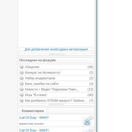
Для добавления необходима авторизация
Последнее на форуме
Общение
(40)
Конкурс на Активность!
(2)
Набор модераторов
(2)
Баги, ошибки на сайте
(2)
Новости + Видео "Наркоман Павл...
(13)
Игра "В слова"
(40)
Как разбанить STEAM аккаунт? Забани...
(7)
Комментарии
Call Of Duty - MW4?
впркеопаи рнеккп
Call Of Duty - MW4?