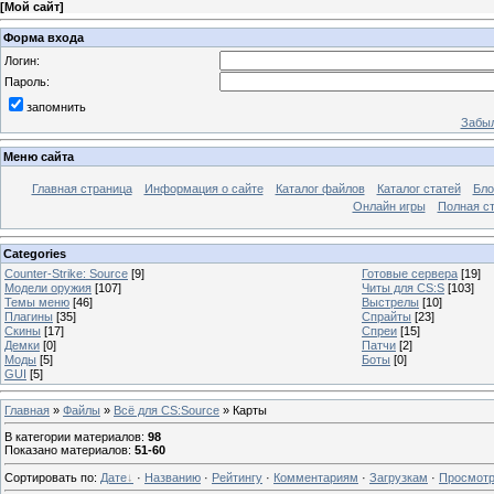
[
Мой сайт
]
Форма входа
Логин:
Пароль:
запомнить
Забыл
Меню сайта
Главная страница
Информация о сайте
Каталог файлов
Каталог статей
Бло
Онлайн игры
Полная ст
Categories
Counter-Strike: Source
[9]
Готовые сервера
[19]
Модели оружия
[107]
Читы для CS:S
[103]
Темы меню
[46]
Выстрелы
[10]
Плагины
[35]
Спрайты
[23]
Скины
[17]
Спреи
[15]
Демки
[0]
Патчи
[2]
Моды
[5]
Боты
[0]
GUI
[5]
Главная
»
Файлы
»
Всё для CS:Source
» Карты
В категории материалов
:
98
Показано материалов
:
51-60
Сортировать по
:
Дате
·
Названию
·
Рейтингу
·
Комментариям
·
Загрузкам
·
Просмот