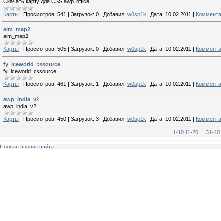
Скачать карту для CSS awp_office
Карты
|
Просмотров:
541
|
Загрузок:
0
|
Добавил:
w0sp1k
|
Дата:
10.02.2011
|
Коммента
aim_map2
aim_map2
Карты
|
Просмотров:
505
|
Загрузок:
0
|
Добавил:
w0sp1k
|
Дата:
10.02.2011
|
Коммента
fy_iceworld_cssource
fy_iceworld_cssource
Карты
|
Просмотров:
461
|
Загрузок:
1
|
Добавил:
w0sp1k
|
Дата:
10.02.2011
|
Коммента
awp_india_v2
awp_india_v2
Карты
|
Просмотров:
450
|
Загрузок:
3
|
Добавил:
w0sp1k
|
Дата:
10.02.2011
|
Коммента
1-10
11-20
...
31-40
Полная версия сайта