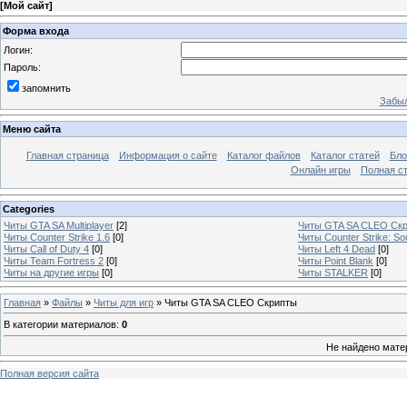
[
Мой сайт
]
Форма входа
Логин:
Пароль:
запомнить
Забыл
Меню сайта
Главная страница
Информация о сайте
Каталог файлов
Каталог статей
Бло
Онлайн игры
Полная ст
Categories
Читы GTA SA Multiplayer
[2]
Читы GTA SA CLEO Ск
Читы Counter Strike 1.6
[0]
Читы Counter Strike: So
Читы Call of Duty 4
[0]
Читы Left 4 Dead
[0]
Читы Team Fortress 2
[0]
Читы Point Blank
[0]
Читы на другие игры
[0]
Читы STALKER
[0]
Главная
»
Файлы
»
Читы для игр
» Читы GTA SA CLEO Скрипты
В категории материалов
:
0
Не найдено мате
Полная версия сайта