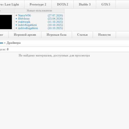
o: Last Light
Prototype 2
DOTA 2
Diablo 3
GTA 5
и
Новые пользователи
NancyW96
(27.07.2026)
BbfvIrozy
(23.04.2026)
ytaletxopk
(11.10.2025)
mdrivKegabkrni
(10.10.2025)
mdriveKegabkrni
(10.10.2025)
ог
Игровой архив
Игровая база
Статьи
Новости
ив
» Драйвера
деле:
0
Не найдено материалов, доступных для просмотра