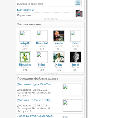
вырпыкоьт варе ркмс
Darksiders 2
Играл, кака
Топ постовиков
w0sp1k
Beautiful
woofe
SYNC
Постов:
Постов:
Постов:
Постов:
2545
933
881
840
Dimaskee
St0ne-
K1ng
ittobi
Постов:
Постов:
Постов:
Постов:
821
799
676
643
Последние файлы в архиве
[Чит клиент] для MineCraf...
Добавлено: 26.03.2013
Категория: Читы Minecraft
Загрузок: 2
[Чит клиент] SauceCraft д...
Добавлено: 26.03.2013
Категория: Читы Minecraft
Загрузок: 0
Sobeit by PovarGek(Голубь...