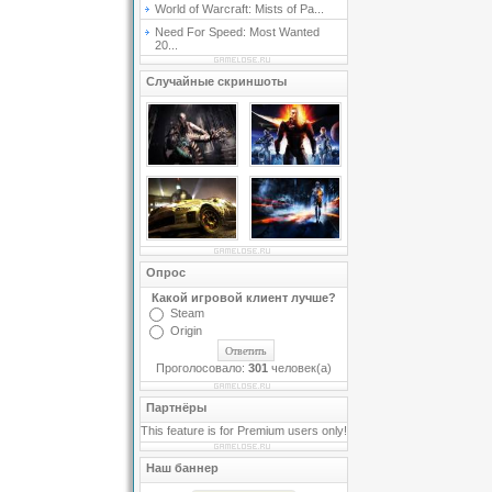
World of Warcraft: Mists of Pa...
Need For Speed: Most Wanted
20...
Случайные скриншоты
Опрос
Какой игровой клиент лучше?
Steam
Origin
Проголосовало:
301
человек(а)
Партнёры
This feature is for Premium users only!
Наш баннер