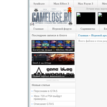
Syndicate
Mass Effect 3
Max Payne 3
Metr
Лучшие игры недел
Главная
Игровой форум
Скриншоты
Бл
Последние записи в блоге
Главная
»
Игровой арх
Всего файлов в этом раз
Богатства ведьм — Witches Wealth
DotA 2 на iCCup
Новый портал www.woobi.ru
Новые статьи
Персонажи в GTA 5
Xbox 720 и PS4 выйдут
примерно...
Описание GTA 5