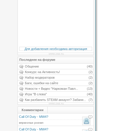
Для добавления необходима авторизация
Последнее на форуме
Общение
(40)
Конкурс на Активность!
(2)
Набор модераторов
(2)
Баги, ошибки на сайте
(2)
Новости + Видео "Наркоман Павл...
(13)
Игра "В слова"
(40)
Как разбанить STEAM аккаунт? Забани...
(7)
Комментарии
Call Of Duty - MW4?
впркеопаи рнеккп
Call Of Duty - MW4?