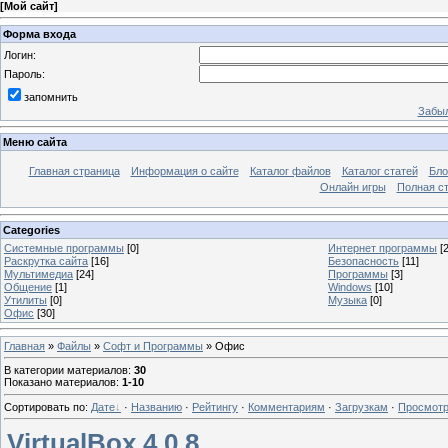
[
Мой сайт
]
Форма входа
Логин:
Пароль:
запомнить
Забыл
Меню сайта
Главная страница
Информация о сайте
Каталог файлов
Каталог статей
Бло
Онлайн игры
Полная ст
Categories
Системные программы
[0]
Интернет программы
[2
Раскрутка сайта
[16]
Безопасность
[11]
Мультимедиа
[24]
Программы
[3]
Общение
[1]
Windows
[10]
Утилиты
[0]
Музыка
[0]
Офис
[30]
Главная
»
Файлы
»
Софт и Программы
» Офис
В категории материалов
:
30
Показано материалов
:
1-10
Сортировать по
:
Дате
·
Названию
·
Рейтингу
·
Комментариям
·
Загрузкам
·
Просмот
VirtualBox 4.0.8