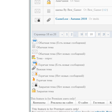
Замечания
От
Snec
шапка By Best_Gamer
От
Best_Gamer
[
1
2
]
GameLose - Autumn 2010
От
ittobi
Страница
18
из
20
18
«
1
2
…
16
17
19
20
»
Обычная тема (Есть новые сообщения)
Обычная тема
Обычная тема (Нет новых сообщений)
Тема - опрос
Горячая тема (Есть новые сообщения)
Важная тема
Горячая тема (Нет новых сообщений)
Горячая тема
Закрытая тема (Нет новых сообщений)
Закрытая тема
This feature is for Premium users only!
Контакты
Реклама на сайте
О сайте
Гостевая
К
This feature is for Premium users only!