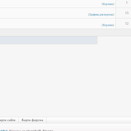
1
[
Корзина
]
15
[
Графика для портала
]
12
[
Корзина
]
арта сайта
Карта форума