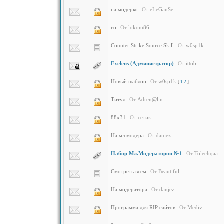
на модерко
От
eLeGanSe
го
От
lokom86
Counter Strike Source Skill
От
w0sp1k
Exelens (Администратор)
От
ittobi
Новый шаблон
От
w0sp1k
[
1
2
]
Титул
От
Adren@lin
88х31
От
сетик
На мл модера
От
danjez
Набор Мл.Модераторов №1
От
Tolechqaa
Смотреть всем
От
Beautiful
На модератора
От
danjez
Программа для RIP сайтов
От
Mediv