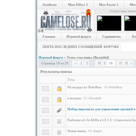
Syndicate
Mass Effect 3
Max Payne 3
Metr
Лучшие игры недел
Главная
Игровой форум
Скриншоты
Бл
ЛЕНТА ПОСЛЕДНИХ СООБЩЕНИЙ ФОРУМА
Игровой форум
»
Темы участника [Beautiful]
Страница
18
из
20
18
«
1
2
…
16
17
19
20
»
Результаты поиска
Тема
На модера by PedoBear
От
PedoBear
в модеры
От
Alexandr
Набор персонала для управления группой в
Разборки и3-3а БАНа в CS 1.6 =) (махаться бу
Новая шапка
От
danjez