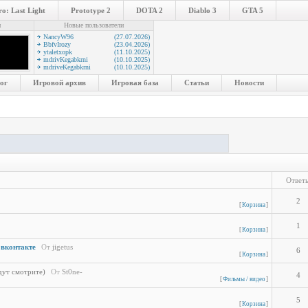
o: Last Light
Prototype 2
DOTA 2
Diablo 3
GTA 5
и
Новые пользователи
NancyW96
(27.07.2026)
BbfvIrozy
(23.04.2026)
ytaletxopk
(11.10.2025)
mdrivKegabkrni
(10.10.2025)
mdriveKegabkrni
(10.10.2025)
ог
Игровой архив
Игровая база
Статьи
Новости
Ответ
2
[
Корзина
]
1
[
Корзина
]
 вконтакте
От
jigetus
6
[
Корзина
]
дут смотрите)
От
St0ne-
4
[
Фильмы / видео
]
5
[
Корзина
]