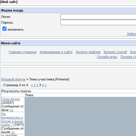
[
Мой сайт
]
Форма входа
Логин:
Пароль:
запомнить
Забыл
Меню сайта
Главная страница
Информация о сайте
Каталог файлов
Каталог статей
Бло
Онлайн игры
Полная ст
Игровой форум
»
Темы участника [Fimwow]
Страница
3
из
4
«
1
2
3
4
»
Результаты поиска
Тема
Свои фотки
(
2
/
2837
)
Сообщение от:
dizar
»»
На
модераторо а
потом и выше
пойду !
(
7
/
977
)
Сообщение от:
woofe
»»
Я
(
4
/
1023
)