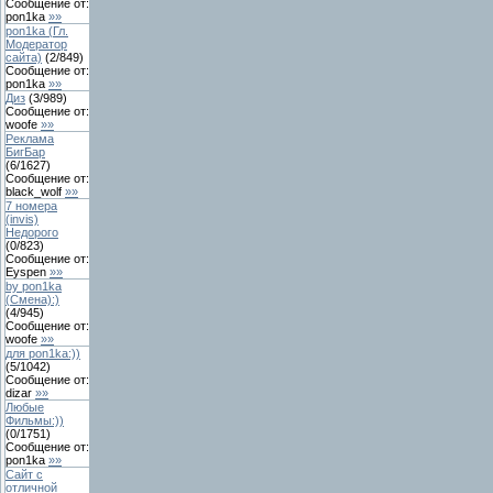
Сообщение от:
pon1ka
»»
pon1ka (Гл.
Модератор
сайта)
(
2
/
849
)
Сообщение от:
pon1ka
»»
Диз
(
3
/
989
)
Сообщение от:
woofe
»»
Реклама
БигБар
(
6
/
1627
)
Сообщение от:
black_wolf
»»
7 номера
(invis)
Недорого
(
0
/
823
)
Сообщение от:
Eyspen
»»
by pon1ka
(Смена):)
(
4
/
945
)
Сообщение от:
woofe
»»
для pon1ka:))
(
5
/
1042
)
Сообщение от:
dizar
»»
Любые
Фильмы:))
(
0
/
1751
)
Сообщение от:
pon1ka
»»
Сайт с
отличной