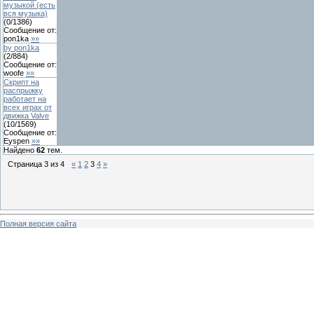
музыкой (есть
вся музыка)
(
0
/
1386
)
Сообщение от:
pon1ka
»»
by pon1ka
(
2
/
884
)
Сообщение от:
woofe
»»
Скрипт на
распрыжку
работает на
всех играх от
движка Valve
(
10
/
1569
)
Сообщение от:
Eyspen
»»
Найдено
62
тем.
Страница
3
из
4
«
1
2
3
4
»
Полная версия сайта