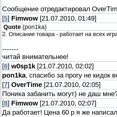
Сообщение отредактировал
OverTi
[
5
]
Fimwow
[21.07.2010, 01:49]
Quote
(
pon1ka
)
2. Описание товара - работает на всех игра
-------
читай внимательнее!
[
6
]
w0sp1k
[21.07.2010, 02:02]
pon1ka
, спасибо за прогу не кидок 
[
7
]
OverTime
[21.07.2010, 02:05]
Поника забанить могут) не даш мне?
[
8
]
Fimwow
[21.07.2010, 02:07]
Да работает! Цена 60 р я же написа