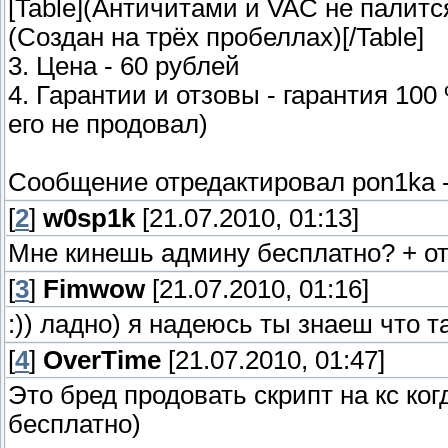
[Table](Античитами и VAC не палитс
(Создан на трёх пробеллах)[/Table]
3. Цена - 60 рублей
4. Гарантии и отзовы - гарантия 10
его не продовал)
Сообщение отредактировал
pon1ka
[
2
]
w0sp1k
[21.07.2010, 01:13]
Мне кинешь админу бесплатно? + от
[
3
]
Fimwow
[21.07.2010, 01:16]
:)) ладно) я надеюсь ты знаеш что 
[
4
]
OverTime
[21.07.2010, 01:47]
Это бред продовать скрипт на кс ко
бесплатно)