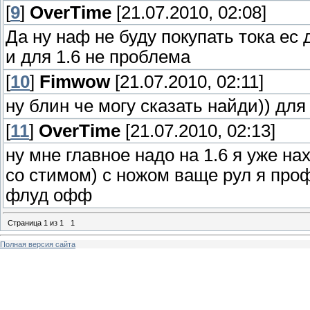
[
9
]
OverTime
[21.07.2010, 02:08]
Да ну наф не буду покупать тока ес 
и для 1.6 не проблема
[
10
]
Fimwow
[21.07.2010, 02:11]
ну блин че могу сказать найди)) дл
[
11
]
OverTime
[21.07.2010, 02:13]
ну мне главное надо на 1.6 я уже н
со стимом) с ножом ваще рул я проф
флуд офф
Страница
1
из
1
1
Полная версия сайта