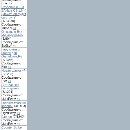
Enix
»»
Разборки и3-3а
БАНа в CS 1.6 =)
(махаться будут
смотрите)
(
4
/
13670
)
Сообщение от:
IceSsel
»»
Отзывы о Exx -
Мл.модератор
(
1
/
904
)
Сообщение от:
Sp0ky^
»»
пару клёвых
шапок для
GameLose.Ru
(
4
/
1386
)
Сообщение от:
Exx
»»
Новая шапка =Р
(
3
/
1263
)
Сообщение от:
Exx
»»
Гуф-Как это
было давно
(
3
/
1221
)
Сообщение от:
LightPwny
»»
пьяным море по
колено!!
(
4
/
1403
)
Сообщение от:
LightPwny
»»
баннер
(
7
/
1249
)
Сообщение от:
LightPwny
»»
Counter Strike