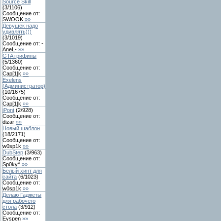
Source Skill
(
3
/
1106
)
Сообщение от:
SWOOK
»»
Девушек надо
удивлять)))
(
3
/
1019
)
Сообщение от:
-
AneL-
»»
GTA грифины
(
5
/
1360
)
Сообщение от:
Cap[1]k
»»
Exelens
(Администратор)
(
10
/
1675
)
Сообщение от:
Cap[1]k
»»
iPont
(
2
/
928
)
Сообщение от:
dizar
»»
Новый шаблон
(
18
/
2171
)
Сообщение от:
w0sp1k
»»
DubStep
(
3
/
963
)
Сообщение от:
Sp0ky^
»»
Белый хинт для
сайта
(
6
/
1023
)
Сообщение от:
w0sp1k
»»
Делаю Гаджеты
для рабочего
стола
(
3
/
912
)
Сообщение от:
Eyspen
»»