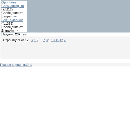
Оригинал
CoolGaming.Ru
(
2
/
1112
)
Сообщение от:
Eyspen
»»
Бей Тампоном
(
4
/
1388
)
Сообщение от:
Zhmakin
»»
Найдено
237
тем.
Страница
9
из
12
«
1
2
…
7
8
9
10
11
12
»
Полная версия сайта