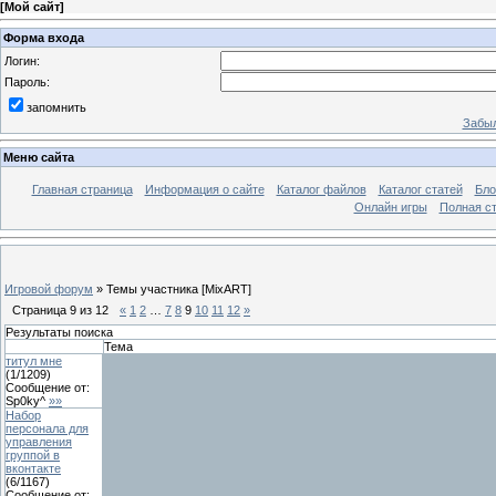
[
Мой сайт
]
Форма входа
Логин:
Пароль:
запомнить
Забыл
Меню сайта
Главная страница
Информация о сайте
Каталог файлов
Каталог статей
Бло
Онлайн игры
Полная ст
Игровой форум
»
Темы участника [MixART]
Страница
9
из
12
«
1
2
…
7
8
9
10
11
12
»
Результаты поиска
Тема
титул мне
(
1
/
1209
)
Сообщение от:
Sp0ky^
»»
Набор
персонала для
управления
группой в
вконтакте
(
6
/
1167
)
Сообщение от: