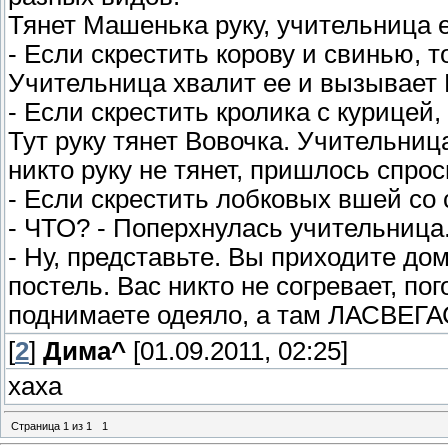
Тянет Машенька руку, учительница е
- Если скрестить корову и свинью, 
Учительница хвалит ее и вызывает К
- Если скрестить кролика с курицей,
Тут руку тянет Вовочка. Учительниц
никто руку не тянет, пришлось спрос
- Если скрестить лобковых вшей со 
- ЧТО? - Поперхнулась учительница.
- Ну, представьте. Вы приходите до
постель. Вас никто не согревает, пог
поднимаете одеяло, а там ЛАСВЕГА
[
2
]
Дима^
[01.09.2011, 02:25]
хаха
Страница
1
из
1
1