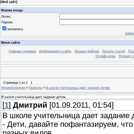
[
Мой сайт
]
Форма входа
Логин:
Пароль:
запомнить
Забыл
Меню сайта
Главная страница
Информация о сайте
Каталог файлов
Каталог статей
Бло
Онлайн игры
Полная ст
Страница
1
из
1
1
Игровой форум
»
Приколы
»
В школе учительница дает задание детям
В школе учительница дает задание детям
[
1
]
Дмитрий
[01.09.2011, 01:54]
В школе учительница дает задание 
- Дети, давайте пофантазируем, что
разных видов.