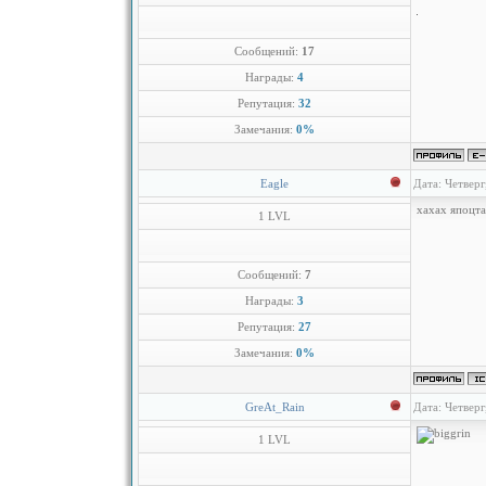
Сообщений:
17
Награды:
4
Репутация:
32
Замечания:
0%
Eagle
Дата: Четверг
хахах япоцт
1 LVL
Сообщений:
7
Награды:
3
Репутация:
27
Замечания:
0%
GreAt_Rain
Дата: Четверг
1 LVL