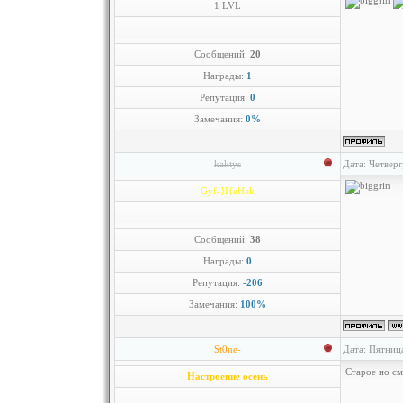
1 LVL
Сообщений:
20
Награды:
1
Репутация:
0
Замечания:
0%
kaktys
Дата: Четверг
Gyf-}I{eHek
Сообщений:
38
Награды:
0
Репутация:
-206
Замечания:
100%
St0ne-
Дата: Пятниц
Старое но с
Настроение осень