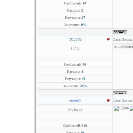
Сообщений:
10
Награды:
2
Репутация:
27
Замечания:
0%
TULENb
Дата: Понеде
да....смешно)
1 LVL
Сообщений:
40
Награды:
4
Репутация:
43
Замечания:
20%
memz0r
Дата: Понеде
√√√Sound
Сообщений:
318
Награды:
10