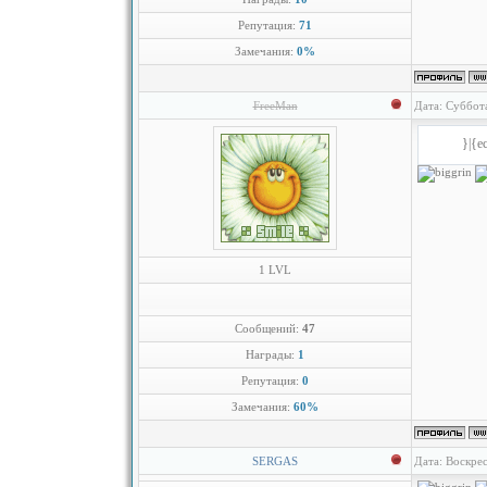
Репутация:
71
Замечания:
0%
FreeMan
Дата: Суббот
}|{e
1 LVL
Сообщений:
47
Награды:
1
Репутация:
0
Замечания:
60%
SERGAS
Дата: Воскрес