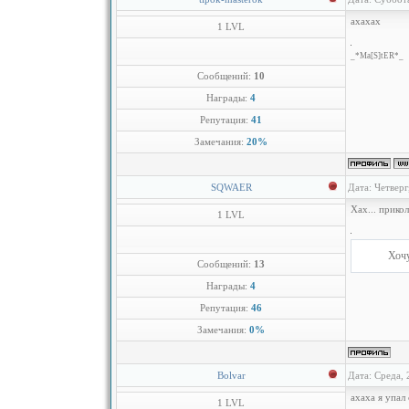
ахахах
1 LVL
_*Ma[S]tER*_
Сообщений:
10
Награды:
4
Репутация:
41
Замечания:
20%
SQWAER
Дата: Четверг
Хах... прикол
1 LVL
Хочу
Сообщений:
13
Награды:
4
Репутация:
46
Замечания:
0%
Bolvar
Дата: Среда, 
ахаха я упал 
1 LVL