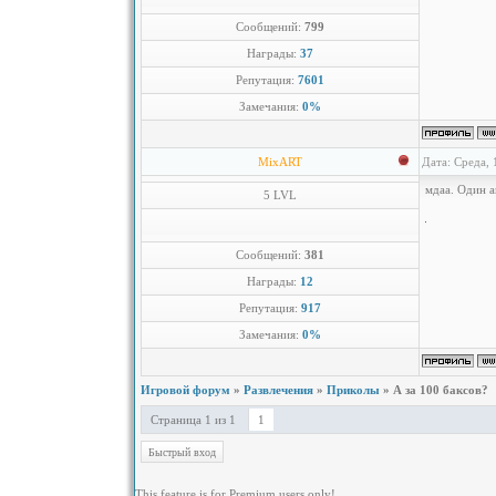
Сообщений:
799
Награды:
37
Репутация:
7601
Замечания:
0%
MixART
Дата: Среда, 
мдаа. Один 
5 LVL
Сообщений:
381
Награды:
12
Репутация:
917
Замечания:
0%
Игровой форум
»
Развлечения
»
Приколы
»
А за 100 баксов?
Страница
1
из
1
1
This feature is for Premium users only!