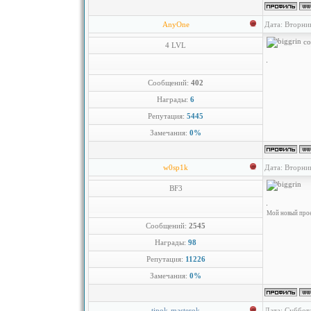
AnyOne
Дата: Вторни
co
4 LVL
Сообщений:
402
Награды:
6
Репутация:
5445
Замечания:
0%
w0sp1k
Дата: Вторни
BF3
Мой новый проек
Сообщений:
2545
Награды:
98
Репутация:
11226
Замечания:
0%
tipok-masterok
Дата: Суббот