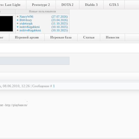
o: Last Light
Prototype 2
DOTA 2
Diablo 3
GTA 5
и
Новые пользователи
NancyW96
(27.07.2026)
BbfvIrozy
(23.04.2026)
ytaletxopk
(11.10.2025)
mdrivKegabkrni
(10.10.2025)
mdriveKegabkrni
(10.10.2025)
ог
Игровой архив
Игровая база
Статьи
Новости
к, 08.06.2010, 12:26 | Сообщение #
1
т - http://playbaze.ru/