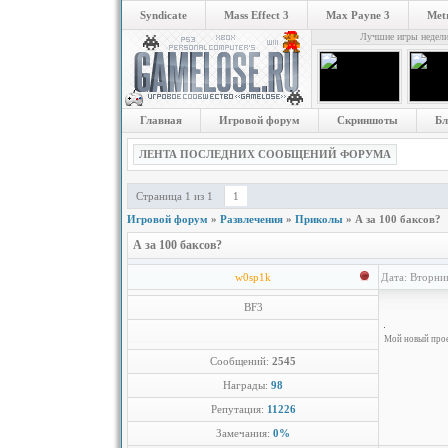
Syndicate
Mass Effect 3
Max Payne 3
Metr
Лучшие игры недел
Главная
Игровой форум
Скриншоты
Бл
ЛЕНТА ПОСЛЕДНИХ СООБЩЕНИЙ ФОРУМА
Страница
1
из
1
1
Игровой форум
»
Развлечения
»
Приколы
»
А за 100 баксов?
А за 100 баксов?
w0sp1k
Дата: Вторни
BF3
Мой новый проек
Сообщений:
2545
Награды:
98
Репутация:
11226
Замечания:
0%