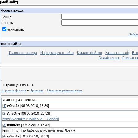
[
Мой сайт
]
Форма входа
Логин:
Пароль:
запомнить
Забыл
Меню сайта
Главная страница
Информация о сайте
Каталог файлов
Каталог статей
Бло
Онлайн игры
Полная ст
Страница
1
из
1
1
Игровой форум
»
Приколы
»
Опасное развлечение
Опасное развлечение
[
1
]
w0sp1k
[06.08.2010, 18:30]
[
2
]
AnyOne
[06.08.2010, 20:33]
http://vkontakte.ru/video_e....35cbe2d
[
3
]
memz0r
[09.08.2010, 12:39]
lenin
, Ппц) Так баба смачно полетела) Лови +
[
4
]
w0sp1k
[10.08.2010, 01:59]