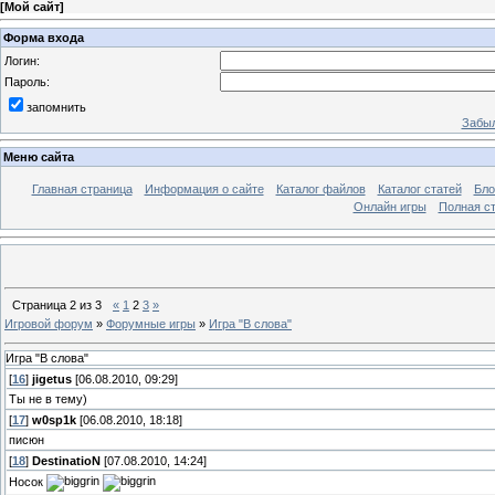
[
Мой сайт
]
Форма входа
Логин:
Пароль:
запомнить
Забыл
Меню сайта
Главная страница
Информация о сайте
Каталог файлов
Каталог статей
Бло
Онлайн игры
Полная ст
Страница
2
из
3
«
1
2
3
»
Игровой форум
»
Форумные игры
»
Игра "В слова"
Игра "В слова"
[
16
]
jigetus
[06.08.2010, 09:29]
Ты не в тему)
[
17
]
w0sp1k
[06.08.2010, 18:18]
писюн
[
18
]
DestinatioN
[07.08.2010, 14:24]
Носок