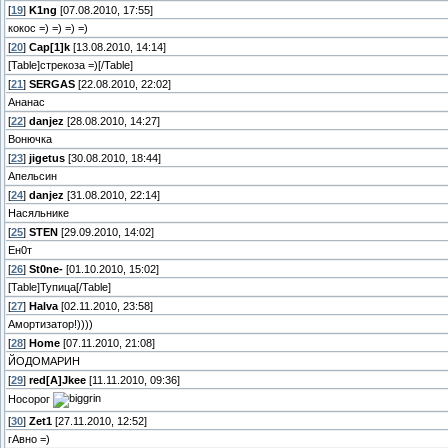
[
19
]
K1ng
[07.08.2010, 17:55]
кокос =) =) =) =)
[
20
]
Cap[1]k
[13.08.2010, 14:14]
[Table]стрекоза =)[/Table]
[
21
]
SERGAS
[22.08.2010, 22:02]
Ананас
[
22
]
danjez
[28.08.2010, 14:27]
Вонючка
[
23
]
jigetus
[30.08.2010, 18:44]
Апельсин
[
24
]
danjez
[31.08.2010, 22:14]
Насяльнике
[
25
]
STEN
[29.09.2010, 14:02]
Ен0т
[
26
]
St0ne-
[01.10.2010, 15:02]
[Table]Тупица[/Table]
[
27
]
Halva
[02.11.2010, 23:58]
Амортизатор!))))
[
28
]
Home
[07.11.2010, 21:08]
ЙОДОМАРИН
[
29
]
red[A]Jkee
[11.11.2010, 09:36]
Носорог
[
30
]
Zet1
[27.11.2010, 12:52]
гАвно =)