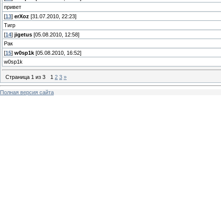
привет
[
13
]
erXoz
[31.07.2010, 22:23]
Тигр
[
14
]
jigetus
[05.08.2010, 12:58]
Рак
[
15
]
w0sp1k
[05.08.2010, 16:52]
w0sp1k
Страница
1
из
3
1
2
3
»
Полная версия сайта