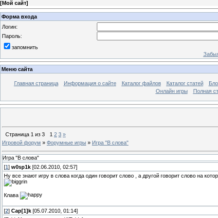
[
Мой сайт
]
Форма входа
Логин:
Пароль:
запомнить
Забыл
Меню сайта
Главная страница
Информация о сайте
Каталог файлов
Каталог статей
Бло
Онлайн игры
Полная ст
Страница
1
из
3
1
2
3
»
Игровой форум
»
Форумные игры
»
Игра "В слова"
Игра "В слова"
[
1
]
w0sp1k
[02.06.2010, 02:57]
Ну все знают игру в слова когда один говорит слово , а другой говорит слово на кот
Клава
[
2
]
Cap[1]k
[05.07.2010, 01:14]