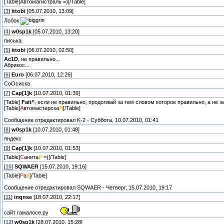
[Table]Автомагистраль =)[/Table]
[
3
]
ittobi
[05.07.2010, 13:09]
Лобок
[
4
]
w0sp1k
[05.07.2010, 13:20]
писька
[
5
]
ittobi
[06.07.2010, 02:50]
Ac1D
, не правильно...
Абрикос...
[
6
]
Euro
[06.07.2010, 12:26]
СоОсиска
[
7
]
Cap[1]k
[10.07.2010, 01:39]
[Table]
Fait^
, если не правильно, продолжай за тем словом которое правильно, а не за
[Table]
А
втомастерска
Я
[/Table]
Сообщение отредактировал
K-2
-
Суббота, 10.07.2010, 01:41
[
8
]
w0sp1k
[10.07.2010, 01:48]
яндекс
[
9
]
Cap[1]k
[10.07.2010, 01:53]
[Table]
С
анита
Р
=)[/Table]
[
10
]
SQWAER
[15.07.2010, 19:16]
[Table]
Р
а
К
[/Table]
Сообщение отредактировал
SQWAER
-
Четверг, 15.07.2010, 19:17
[
11
]
inqnse
[18.07.2010, 22:17]
сайт гамалосе.ру
[
12
]
w0sp1k
[28.07.2010, 15:28]