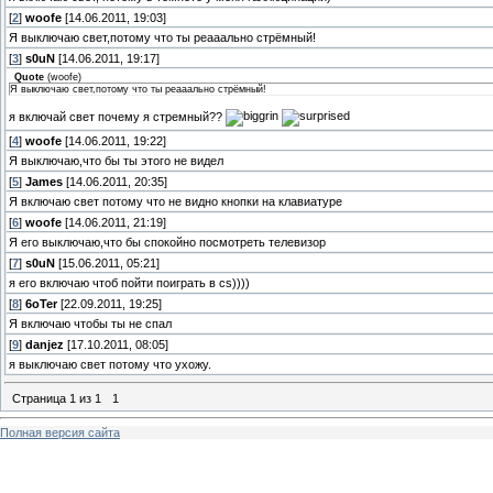
[
2
]
woofe
[14.06.2011, 19:03]
Я выключаю свет,потому что ты реааально стрёмный!
[
3
]
s0uN
[14.06.2011, 19:17]
Quote
(
woofe
)
Я выключаю свет,потому что ты реааально стрёмный!
я включай свет почему я стремный??
[
4
]
woofe
[14.06.2011, 19:22]
Я выключаю,что бы ты этого не видел
[
5
]
James
[14.06.2011, 20:35]
Я включаю свет потому что не видно кнопки на клавиатуре
[
6
]
woofe
[14.06.2011, 21:19]
Я его выключаю,что бы спокойно посмотреть телевизор
[
7
]
s0uN
[15.06.2011, 05:21]
я его включаю чтоб пойти поиграть в cs))))
[
8
]
6oTer
[22.09.2011, 19:25]
Я включаю чтобы ты не спал
[
9
]
danjez
[17.10.2011, 08:05]
я выключаю свет потому что ухожу.
Страница
1
из
1
1
Полная версия сайта