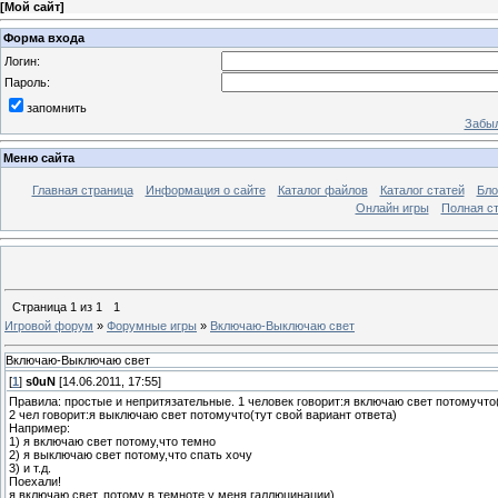
[
Мой сайт
]
Форма входа
Логин:
Пароль:
запомнить
Забыл
Меню сайта
Главная страница
Информация о сайте
Каталог файлов
Каталог статей
Бло
Онлайн игры
Полная ст
Страница
1
из
1
1
Игровой форум
»
Форумные игры
»
Включаю-Выключаю свет
Включаю-Выключаю свет
[
1
]
s0uN
[14.06.2011, 17:55]
Правила: простые и непритязательные. 1 человек говорит:я включаю свет потомучто(
2 чел говорит:я выключаю свет потомучто(тут свой вариант ответа)
Например:
1) я включаю свет потому,что темно
2) я выключаю свет потому,что спать хочу
3) и т.д.
Поехали!
я включаю свет, потому в темноте у меня галлюцинации)